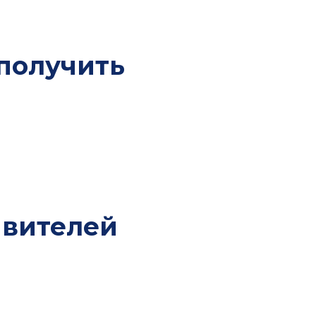
й в капитал компании, акции или ценные бумаги в
получить
цах пишет, что подать заявление на ПМЖ можно будет
еменного разрешения. Ранее часть заявителей
плату налогов.
разрешения. Если лимит будет исчерпан, система сможет
т: за ВНЖ до 150 000 драмов, за ПМЖ до 250 000 драмов.
явителей
у заявителя реальную связь со страной. Для
заранее готовить бизнес-основание, движение по счетам,