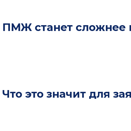
инвесторов установлен ориентир от 2 000 000 драмов вложени
Армении.
ПМЖ станет сложнее 
Новая газета со ссылкой на изменения к закону Об иностран
только после трех лет проживания в Армении на основании вр
использовала более быструю схему через регистрацию ИП и у
Также вводятся ежегодные квоты на временные и постоянные 
автоматически отказать заявителю. Госпошлины тоже вырасту
Что это значит для за
Практический смысл реформы простой: Армения хочет видеть 
предпринимателей и инвесторов это означает необходимость 
документы по компании и понятную логику пребывания.