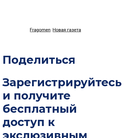
Для релокантов Армения остается рабочим направлением, но 
становится более рискованной. При планировании ВНЖ в 2026 
цифровую подачу и новые финансовые требования.
Источники:
Fragomen
,
Новая газета
.
Поделиться
Зарегистрируйтесь
и получите
бесплатный
доступ к
экслюзивным