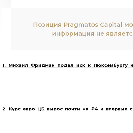
Позиция Pragmatos Capital м
информация не являетс
1. Михаил Фридман подал иск к Люксембургу н
Фридман подал иск против Люксембурга на сумму $1,
в связи с санкциями, введенными против него в 2022 
включая долю в компании LetterOne. Фридман утв
значительный ущерб его бизнесу и личным интере
правовой стратегии предпринимателя по борьбе с с
2. Курс евро ЦБ вырос почти на ₽4 и впервые 
России повысил официальные курсы доллара и евро
превысил ₽100 впервые с апреля. Укрепление 
сокращением экспорта из-за санкций. Эксперты ожидаю