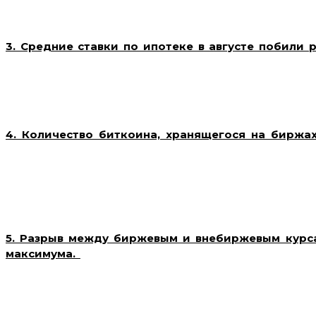
доллар и ₽91,5–96,5 за евро на ближайшую не
завершение налогового периода и снижение нормат
3. Средние ставки по ипотеке в августе побили 
России в августе 2024 года достигли рекордных зн
составила 20,81%, на вторичном — 20,8%. Рекор
ключевой ставки ЦБ до 18%. Банки, такие как Сбер
ипотечные ставки, что усилило давление на рынок жил
4. Количество биткоина, хранящегося на биржах
биткоинов, хранящихся на централизованных крипт
сократившись до 2,68 млн BTC ($161 млрд). За по
биткоинах, что связано с растущим интересом к н
может усилить дефицит биткоина на биржах и потен
перспективе. Основными держателями биткоинов остают
5. Разрыв между биржевым и внебиржевым курса
максимума.
Разрыв между курсом юаня на Москов
достиг 80 копеек, что является максимальным зна
такого спреда является дефицит китайской вал
давления и ограниченной ликвидности. Экспер
внутреннем рынке приблизится к внешнему курсу, что