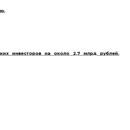
ю.
Ралли в котировках облигаций федерального
ники рынка отмечают, что потенциал роста ОФЗ
оль привлекательны. Основные причины включают
 со стороны ЦБ и возможные повышения ставок,
весторы начинают проявлять осторожность в своих
ировок.
ских инвесторов на около 2,7 млрд рублей.
 на сумму около 8,1 млрд рублей, из которых 2,7
умаги пришлось около 33% всех предложенных к
тавили на продажу заблокированные иностранные
кций спрос со стороны нерезидентов оказался