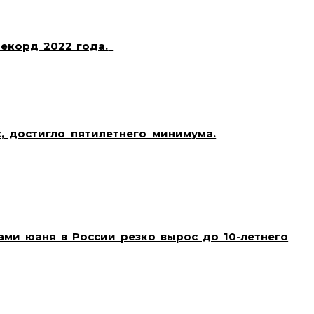
делю. Причинами ослабления рубля называют
ива по репатриации валютной выручки.
рекорд 2022 года.
Средние ставки по ипотеке в
ачений с 2022 года. На первичном рынке ставка
дные значения связаны с недавним повышением
банк, ВТБ, и Альфа-банк, также увеличили свои
ья.
, достигло пятилетнего минимума.
Количество
обиржах (CEX), достигло пятилетнего минимума,
следний месяц с бирж выведено около $6 млрд в
екастодиальным кошелькам после краха FTX. Это
циально повысить его стоимость в долгосрочной
ся Coinbase, Binance и Bitfinex.
ми юаня в России резко вырос до 10-летнего
ской бирже и на внебиржевом рынке (форексе)
чением за последние 10 лет. Основной причиной
юты на внебиржевом рынке из-за санкционного
ты ожидают, что в дальнейшем курс юаня на
 может означать ослабление рубля.