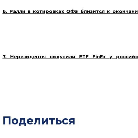
6. Ралли в котировках ОФЗ близится к окончани
займа (ОФЗ) может подходить к завершению. Участ
ограничен, а текущие уровни доходности уже не ст
ожидания ужесточения денежно-кредитной политики
что может снизить интерес к покупке этих бумаг. Ин
действиях, что может замедлить дальнейший рост кот
7. Нерезиденты выкупили ETF FinEx у россий
Нерезиденты выкупили активы российских инвесторов
млрд рублей составили акции ETF FinEx. На эти б
продаже активов. Всего российские инвесторы выс
активы на сумму 35,3 млрд рублей, но из-за сан
ограниченным.
Поделиться