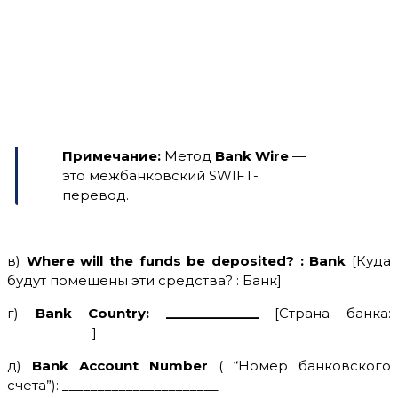
Примечание:
Метод
Bank Wire
—
это межбанковский SWIFT-
перевод.
в)
Where will the funds be deposited? : Bank
[Куда
будут помещены эти средства? : Банк]
г)
Bank Country: _____________
[Страна банка:
____________]
д)
Bank Account Number
( “Номер банковского
счета”): ______________________