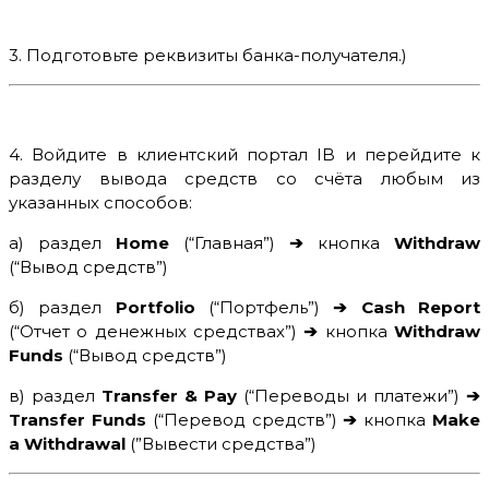
3. Подготовьте реквизиты банка-получателя.
)
4. Войдите в клиентский портал IB и перейдите к
разделу вывода средств со счёта любым из
указанных способов:
а) раздел
Home
(“Главная”)
➔
кнопка
Withdraw
(“Вывод средств”)
б) раздел
Portfolio
(“Портфель”)
➔
Cash Report
(“Отчет о денежных средствах”)
➔
кнопка
Withdraw
Funds
(“Вывод средств”)
в) раздел
Transfer & Pay
(“Переводы и платежи”)
➔
Transfer Funds
(“Перевод средств”)
➔
кнопка
Make
a Withdrawal
(”Вывести средства”)