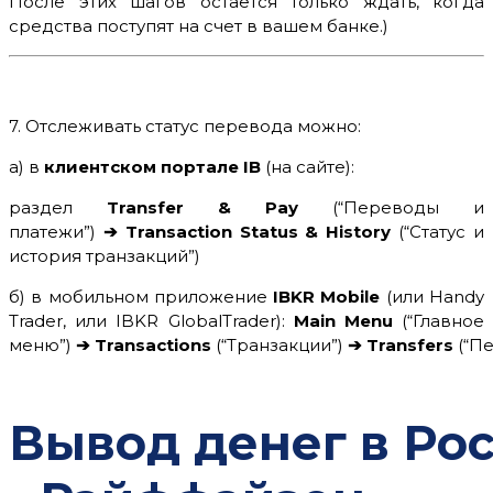
После этих шагов остаётся только ждать, когда
средства поступят на счет в вашем банке.
)
7. Отслеживать статус перевода можно:
а) в
клиентском портале IB
(на сайте):
раздел
Transfer & Pay
(“Переводы и
платежи”)
➔
Transaction Status & History
(“Статус и
история транзакций”)
б) в мобильном приложение
IBKR Mobile
(или Handy
Trader, или IBKR GlobalTrader):
Main Menu
(“Главное
меню”)
➔
Transactions
(“Транзакции”)
➔
Transfers
(“П
Вывод денег в Ро