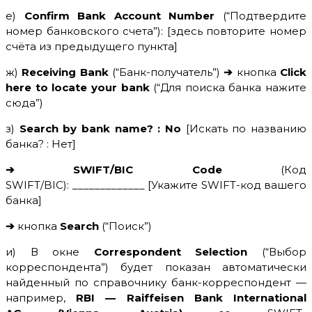
е)
Confirm Bank Account Number
(“Подтвердите
номер банковского счета”): [здесь повторите номер
счёта из предыдущего пункта]
ж)
Receiving Bank
(“Банк-получатель”)
➔
кнопка
Click
here to locate your bank
(“Для поиска банка нажите
сюда”)
з)
Search by bank name? : No
[Искать по названию
банка? : Нет]
➔ SWIFT/BIC Code
(Код
SWIFT/BIC): _____________ [Укажите SWIFT-код вашего
банка]
➔
кнопка
Search
(“Поиск”)
и) В окне
Correspondent Selection
(“Выбор
корреспондента”) будет показан автоматически
найденный по справочнику банк-корреспондент —
например,
RBI —
Raiffeisen Bank International