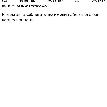
AG
(Vienna, Austria)
со SWIFT-
кодом
RZBAATWWXXX
В этом окне
щёлкните по имени
найденного банка-
корреспондента.