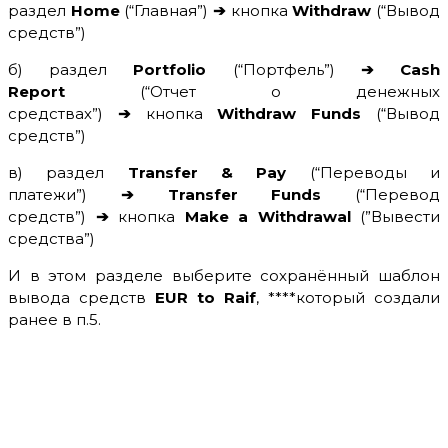
раздел
Home
(“Главная”)
➔
кнопка
Withdraw
(“Вывод
средств”)
б) раздел
Portfolio
(“Портфель”)
➔
Cash
Report
(“Отчет о денежных
средствах”)
➔
кнопка
Withdraw Funds
(“Вывод
средств”)
в) раздел
Transfer & Pay
(“Переводы и
платежи”)
➔
Transfer Funds
(“Перевод
средств”)
➔
кнопка
Make a Withdrawal
(”Вывести
средства”)
И в этом разделе выберите сохранённый шаблон
вывода средств
EUR to Raif
, ****который создали
ранее в п.5.