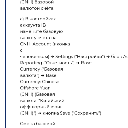
(CNH) базовой
валютой счёта.
а) В настройках
аккаунта IB
измените базовую
валюту счёта на
CNH:
Account
(иконка
с
человечком)
➔
Settings
(“Настройки”)
➔
блок
A
Reporting
(“Отчетность”)
➔
Base
Currency
(“Базовая
валюта”)
➔
Base
Currency: Chinese
Offshore Yuan
(CNH)
(Базовая
валюта: “Китайский
оффшорный юань
(CNH)”)
➔
кнопка
Save
(“Сохранить”)
Смена базовой