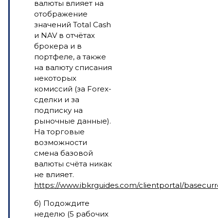
валюты влияет на
отображение
значений Total Cash
и NAV в отчётах
брокера и в
портфеле, а также
на валюту списания
некоторых
комиссий (за Forex-
сделки и за
подписку на
рыночные данные).
На торговые
возможности
смена базовой
валюты счёта никак
не влияет.
https://www.ibkrguides.com/clientportal/basecur
б) Подождите
неделю (5 рабочих